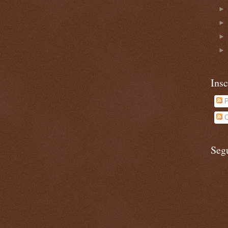
Insc
P
C
Seg