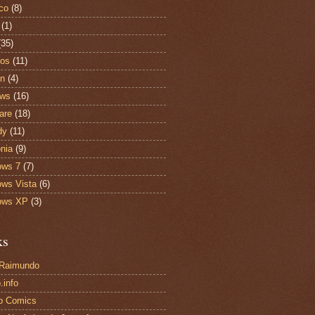
ico
(8)
(1)
(35)
tos
(11)
on
(4)
ews
(16)
are
(18)
dy
(11)
onia
(9)
ows 7
(7)
ws Vista
(6)
ows XP
(3)
ks
 Raimundo
.info
o Comics