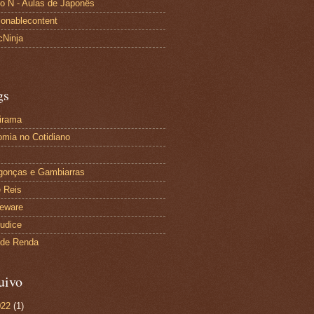
to N - Aulas de Japonês
ionablecontent
cNinja
gs
irama
mia no Cotidiano
gonças e Gambiarras
 Reis
eware
udice
 de Renda
uivo
022
(1)