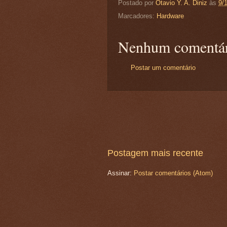
Postado por
Otavio Y. A. Diniz
às
9/
Marcadores:
Hardware
Nenhum comentár
Postar um comentário
Postagem mais recente
Assinar:
Postar comentários (Atom)