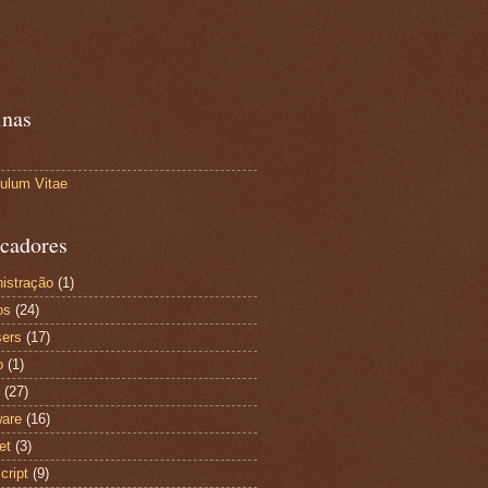
inas
culum Vitae
cadores
istração
(1)
os
(24)
ers
(17)
o
(1)
(27)
are
(16)
et
(3)
cript
(9)