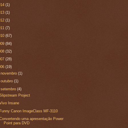
014
(1)
013
(1)
012
(1)
011
(7)
010
(67)
009
(84)
008
(32)
007
(28)
006
(19)
►
novembro
(1)
►
outubro
(1)
▼
setembro
(4)
Slipstream Project
Vivo Insane
Funny Canon ImageClass MF-3110
Convertendo uma apresentação Power
Point para DVD