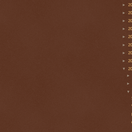
►
2
►
2
►
2
►
2
►
2
►
2
►
2
►
2
▼
2