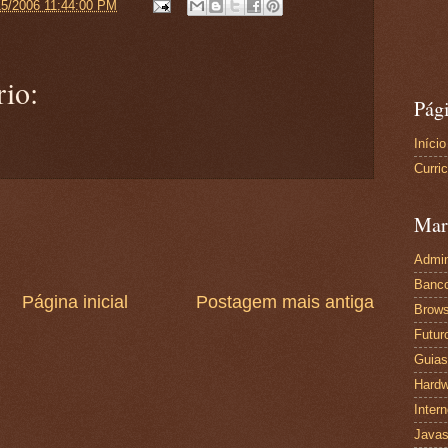
15/2006 11:44:00 PM
io:
Pág
Início
Curri
Mar
Admin
Banc
Página inicial
Postagem mais antiga
Brows
Futur
Guias
Hardw
Intern
Javas