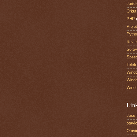
Juríd
Orkut
PHP
Proje
Pyth
Revi
Softw
Spee
Telef
Wind
Windo
Wind
Lin
José
otavio
Otavi