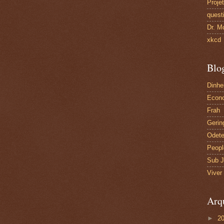
Proje
quest
Dr. M
xkcd
Blo
Dinhe
Econo
Frah
Gerin
Odete
Peopl
Sub J
Viver
Arq
►
2