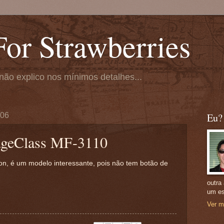
or Strawberries
não explico nos mínimos detalhes...
006
Eu?
geClass MF-3110
on, é um modelo interessante, pois não tem botão de
outra
um es
Ver m