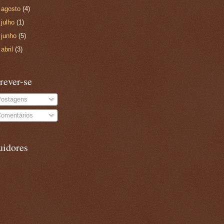
►
agosto
(4)
►
julho
(1)
►
junho
(5)
►
abril
(3)
rever-se
ostagens
omentários
uidores