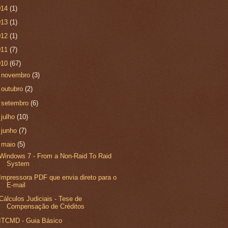
014
(1)
013
(1)
012
(1)
011
(7)
010
(67)
►
novembro
(3)
►
outubro
(2)
►
setembro
(6)
►
julho
(10)
►
junho
(7)
▼
maio
(5)
Windows 7 - From a Non-Raid To Raid
System
Impressora PDF que envia direto para o
E-mail
Cálculos Judiciais - Tese de
Compensação de Créditos
ITCMD - Guia Básico