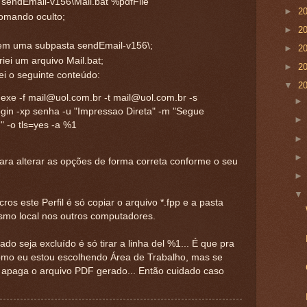
sendEmail-v156\Mail.bat %pdfFile
►
2
omando oculto;
►
2
em uma subpasta sendEmail-v156\;
►
2
iei um arquivo Mail.bat;
►
2
ei o seguinte conteúdo:
▼
2
xe -f mail@uol.com.br -t mail@uol.com.br -s
ogin -xp senha -u "Impressao Direta" -m "Segue
" -o tls=yes -a %1
ara alterar as opções de forma correta conforme o seu
ros este Perfil é só copiar o arquivo *.fpp e a pasta
smo local nos outros computadores.
do seja excluído é só tirar a linha del %1... É que pra
omo eu estou escolhendo Área de Trabalho, mas se
 apaga o arquivo PDF gerado... Então cuidado caso