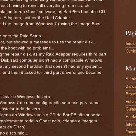
thout having to reinstall everything from scratch...
talation to run Ghost software, as BartPE's bootable CD
a Adapters, neither the Raid Adapter...
ted the Image from Windows 7 (using the Image Boot
Pág
m onto the Raid Setup...
t, but showed a message to use the repair disk...
Início
d the boot with no problems...
Curri
g the repair disk, as my Raid Adapter requires third part
air Disk said computer didn't had a compatible Windows
ng at my second harddisk that doesn't had any system...
Mar
, and then it asked for third part drivers, and became
Admin
Banc
Brows
nstalar o Windows do zero...
Futur
Windows 7 de uma configuração sem raid para uma
instalar tudo do zero...
Guias
enigena do Windows pois o CD do BartPE não suporta
Hardw
implesmente rodei o Ghost nela, criando a imagem
Intern
gem de Disco)
Javas
o disco raid...