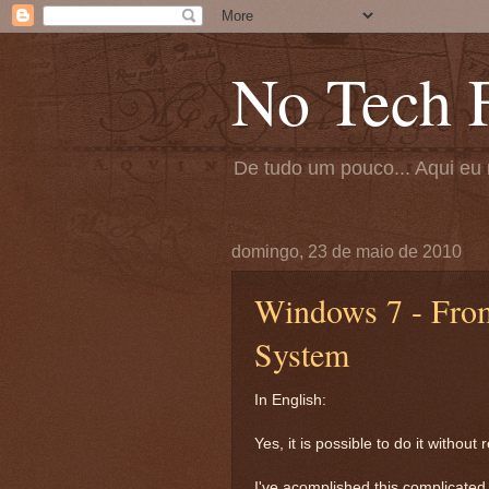
No Tech F
De tudo um pouco... Aqui eu 
domingo, 23 de maio de 2010
Windows 7 - Fro
System
In English:
Yes, it is possible to do it without
I've acomplished this complicated