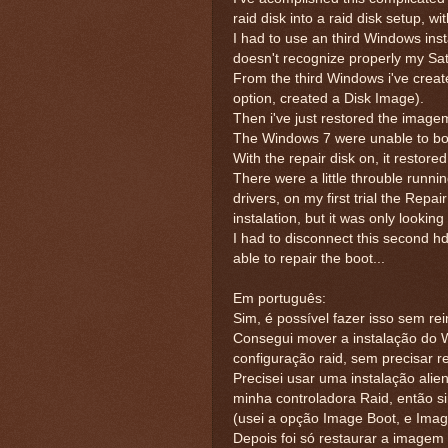
raid disk into a raid disk setup, wi
I had to use an third Windows ins
doesn't recognize properly my Sat
From the third Windows i've crea
option, created a Disk Image).
Then i've just restored the image
The Windows 7 were unable to boo
With the repair disk on, it restore
There were a little throuble runnin
drivers, on my first trial the Rep
instalation, but it was only looki
I had to disconnect this second hd
able to repair the boot...
Em português:
Sim, é possível fazer isso sem rei
Consegui mover a instalação do 
configuração raid, sem precisar re
Precisei usar uma instalação ali
minha controladora Raid, então s
(usei a opção Image Boot, e Ima
Depois foi só restaurar a imagem n