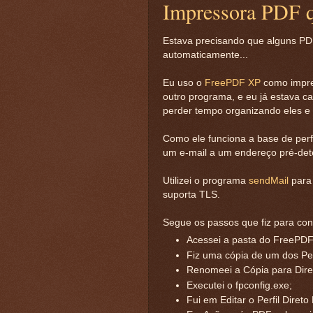
Impressora PDF qu
Estava precisando que alguns PDF
automaticamente...
Eu uso o
FreePDF XP
como impre
outro programa, e eu já estava 
perder tempo organizando eles e t
Como ele funciona a base de perfi
um e-mail a um endereço pré-det
Utilizei o programa
sendMail
para 
suporta TLS.
Segue os passos que fiz para cons
Acessei a pasta do FreePDF
Fiz uma cópia de um dos Perfi
Renomeei a Cópia para Diret
Executei o fpconfig.exe;
Fui em Editar o Perfil Direto 