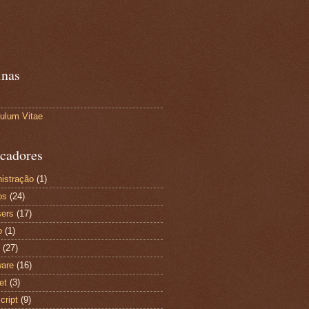
inas
culum Vitae
cadores
istração
(1)
os
(24)
ers
(17)
o
(1)
(27)
are
(16)
et
(3)
cript
(9)