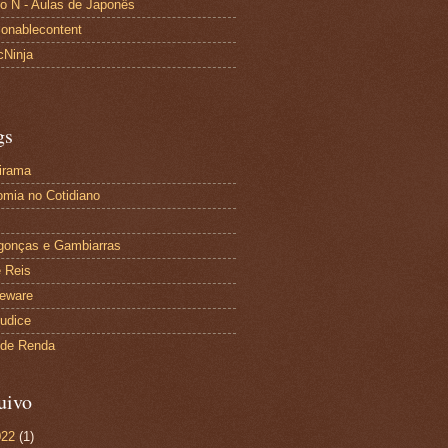
to N - Aulas de Japonês
ionablecontent
cNinja
gs
irama
mia no Cotidiano
gonças e Gambiarras
 Reis
eware
udice
 de Renda
uivo
022
(1)