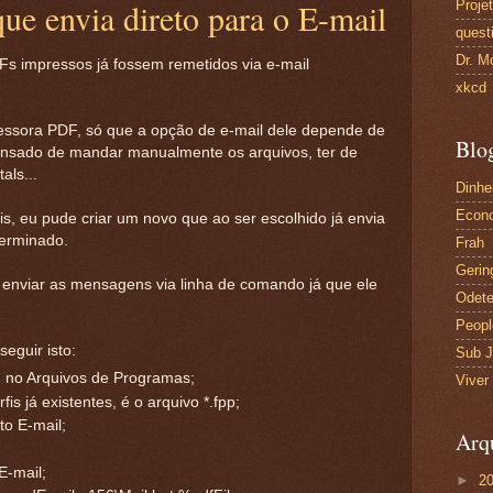
e envia direto para o E-mail
Proje
quest
Dr. M
s impressos já fossem remetidos via e-mail
xkcd
ssora PDF, só que a opção de e-mail dele depende de
Blo
cansado de mandar manualmente os arquivos, ter de
als...
Dinhe
Econo
s, eu pude criar um novo que ao ser escolhido já envia
erminado.
Frah
Gerin
enviar as mensagens via linha de comando já que ele
Odete
Peopl
eguir isto:
Sub J
 no Arquivos de Programas;
Viver
s já existentes, é o arquivo *.fpp;
o E-mail;
Arq
E-mail;
►
2