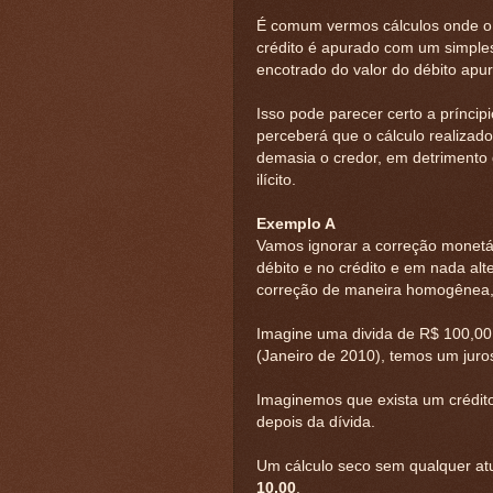
É comum vermos cálculos onde o 
crédito é apurado com um simples
encotrado do valor do débito apu
Isso pode parecer certo a príncip
perceberá que o cálculo realizad
demasia o credor, em detrimento
ilícito.
Exemplo A
Vamos ignorar a correção monetári
débito e no crédito e em nada alt
correção de maneira homogênea, 
Imagine uma divida de R$ 100,00 
(Janeiro de 2010), temos um juro
Imaginemos que exista um crédit
depois da dívida.
Um cálculo seco sem qualquer at
10,00
.