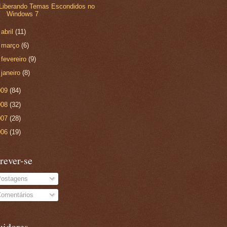
Liberando Temas Escondidos no
Windows 7
►
abril
(11)
►
março
(6)
►
fevereiro
(9)
►
janeiro
(8)
009
(84)
008
(32)
007
(28)
006
(19)
rever-se
ostagens
omentários
uidores