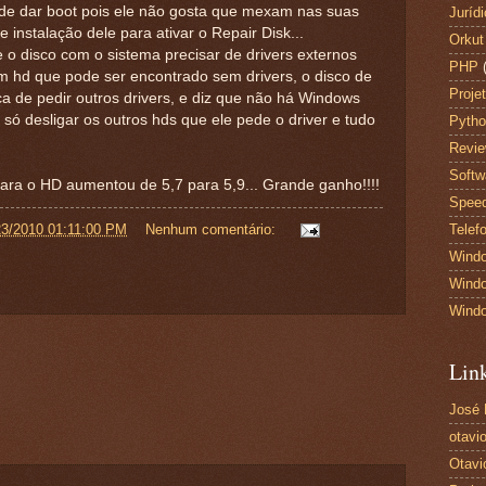
de dar boot pois ele não gosta que mexam nas suas
Juríd
 instalação dele para ativar o Repair Disk...
Orkut
o disco com o sistema precisar de drivers externos
PHP
m hd que pode ser encontrado sem drivers, o disco de
Proje
a de pedir outros drivers, e diz que não há Windows
 só desligar os outros hds que ele pede o driver e tudo
Pyth
Revi
Softw
ra o HD aumentou de 5,7 para 5,9... Grande ganho!!!!
Spee
23/2010 01:11:00 PM
Nenhum comentário:
Telef
Wind
Windo
Wind
Lin
José
otavio
Otavi