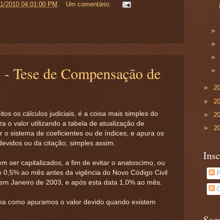
11/2010 04:01:00 PM
Um comentário:
s - Tese de Compensação de
►
2
►
2
os os cálculos judiciais, é a coisa mais simples do
►
2
 o valor utilizando a tabela de atualização de
►
2
 o sistema de coeficientes ou de índices, e apura os
evidos ou da citação, simples assim.
Insc
 ser capitalizados, a fim de evitar o anatoscimo, ou
e 0,5% ao mês antes da vigência do Novo Código Civil
P
 em Janeiro de 2003, e após esta data 1,0% ao mês.
C
rma como apuramos o valor devido quando existem
Seg