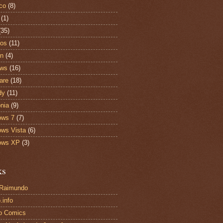
ico
(8)
(1)
(35)
tos
(11)
on
(4)
ews
(16)
are
(18)
dy
(11)
onia
(9)
ows 7
(7)
ws Vista
(6)
ows XP
(3)
ks
 Raimundo
.info
o Comics