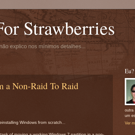
or Strawberries
não explico nos mínimos detalhes...
Eu?
m a Non-Raid To Raid
outra
um es
 reinstalling Windows from scratch...
Ver m
 task of moving a working Windows 7 partition in a non-