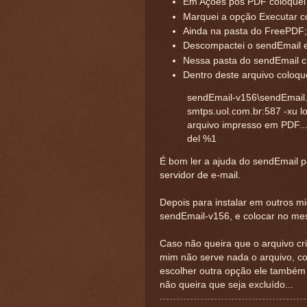
Em Ações pós PDF coloquei 
Marquei a opção Executar c
Ainda na pasta do FreePDF;
Descompactei o sendEmail 
Nessa pasta do sendEmail cr
Dentro deste arquivo coloqu
sendEmail-v156\sendEmail.e
smtps.uol.com.br:587 -xu l
arquivo impresso em PDF...
del %1
É bom ler a ajuda do sendEmail p
servidor de e-mail.
Depois para instalar em outros mic
sendEmail-v156, e colocar no me
Caso não queira que o arquivo cria
mim não serve nada o arquivo, c
escolher outra opção ele também
não queira que seja excluído...