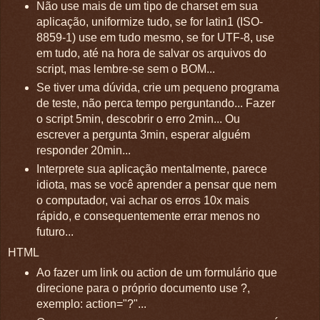
Não use mais de um tipo de charset em sua
aplicação, uniformize tudo, se for latin1 (ISO-
8859-1) use em tudo mesmo, se for UTF-8, use
em tudo, até na hora de salvar os arquivos do
script, mas lembre-se sem o BOM...
Se tiver uma dúvida, crie um pequeno programa
de teste, não perca tempo perguntando... Fazer
o script 5min, descobrir o erro 2min... Ou
escrever a pergunta 3min, esperar alguém
responder 20min...
Interprete sua aplicação mentalmente, parece
idiota, mas se você aprender a pensar que nem
o computador, vai achar os erros 10x mais
rápido, e consequentemente errar menos no
futuro...
HTML
Ao fazer um link ou action de um formulário que
direcione para o próprio documento use ?,
exemplo: action="?"...