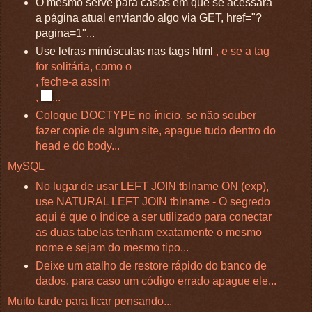
O mesmo serve para casos em que se acessará
a página atual enviando algo via GET, href="?
pagina=1"...
Use letras minúsculas nas tags html
, e se a tag
for solitária, como o
, feche-a assim
,
...
Coloque DOCTYPE no ínicio, se não souber
fazer copie de algum site, apague tudo dentro do
head e do body...
MySQL
No lugar de usar LEFT JOIN tblname ON (exp),
use NATURAL LEFT JOIN tblname - O segredo
aqui é que o índice a ser utilizado para conectar
as duas tabelas tenham exatamente o mesmo
nome e sejam do mesmo tipo...
Deixe um atalho de restore rápido do banco de
dados, para caso um código errado apague ele...
Muito tarde para ficar pensando...