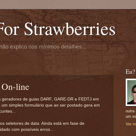
or Strawberries
não explico nos mínimos detalhes...
Eu?
 On-line
meus geradores de guias DARF, GARE-DR e FEDTJ em
é um simples formulário que ao ser postado gera em
outra
rites...
um es
os seletores de data. Ainda está em fase de
Ver m
dado com possíveis erros...