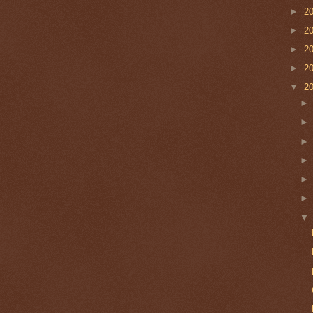
►
2
►
2
►
2
►
2
▼
2