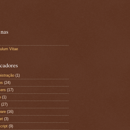
inas
culum Vitae
cadores
istração
(1)
os
(24)
ers
(17)
o
(1)
(27)
are
(16)
et
(3)
cript
(9)