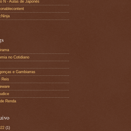
to N - Aulas de Japonês
ionablecontent
cNinja
gs
irama
mia no Cotidiano
gonças e Gambiarras
 Reis
eware
udice
 de Renda
uivo
022
(1)