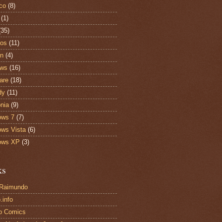
ico
(8)
(1)
(35)
tos
(11)
on
(4)
ews
(16)
are
(18)
dy
(11)
onia
(9)
ows 7
(7)
ws Vista
(6)
ows XP
(3)
ks
 Raimundo
.info
o Comics