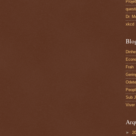
Proje
quest
Dr. M
xkcd
Blo
Dinhe
Econo
Frah
Gerin
Odete
Peopl
Sub J
Viver
Arq
►
2