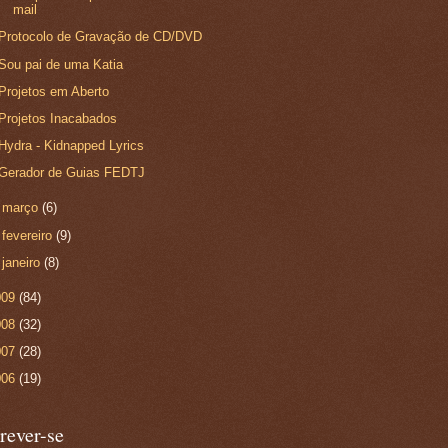
mail
Protocolo de Gravação de CD/DVD
Sou pai de uma Katia
Projetos em Aberto
Projetos Inacabados
Hydra - Kidnapped Lyrics
Gerador de Guias FEDTJ
►
março
(6)
►
fevereiro
(9)
►
janeiro
(8)
009
(84)
008
(32)
007
(28)
006
(19)
rever-se