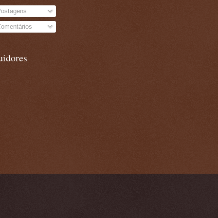
ostagens
omentários
uidores