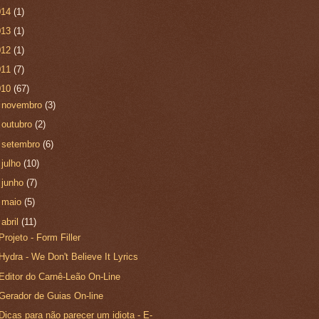
014
(1)
013
(1)
012
(1)
011
(7)
010
(67)
►
novembro
(3)
►
outubro
(2)
►
setembro
(6)
►
julho
(10)
►
junho
(7)
►
maio
(5)
▼
abril
(11)
Projeto - Form Filler
Hydra - We Don't Believe It Lyrics
Editor do Carnê-Leão On-Line
Gerador de Guias On-line
Dicas para não parecer um idiota - E-