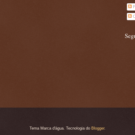
P
C
Seg
Tema Marca d'água. Tecnologia do
Blogger
.