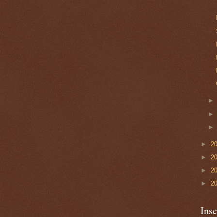
►
2
►
2
►
2
►
2
Insc