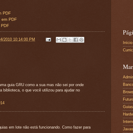
m PDF
R em PDF
m PDF
Pág
24/2010 10:14:00 PM
Início
Curri
Mar
Admin
Banc
 uma guia GRU como a sua mas não sei por onde
 biblioteca, o que você utilizou para ajudar no
Brows
Futur
014
Guias
Hardw
Intern
guias em lote não está funcionando. Como fazer para
Javas