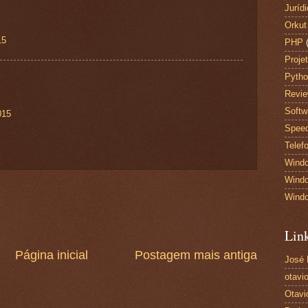
Juríd
Orkut
15
PHP
Proje
Pyth
Revi
Softw
015
Spee
Telef
Wind
Windo
Wind
Lin
Página inicial
Postagem mais antiga
José
otavio
Otavi