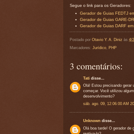
Segue o link para os Geradores:
Gerador de Guias FEDTJ e
Gerador de Guias GARE-D
Gerador de Guias DARF e
Postado por
Otavio Y. A. Diniz
às
4/
Marcadores:
Jurídico
,
PHP
3 comentários:
Tati
disse...
Olá! Estou precisando gerar
começar. Você utilizou alguma
desenvolvimento?
sáb. ago. 09, 12:06:00 AM 2
Unknown
disse...
Olá boa tarde! O gerador de 
reativa-lo?